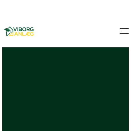
Gå
40 68 62 09
Jonas@viborganlaeg.dk
Gl. Viborgvej 22, 8830
til
hovedindhold