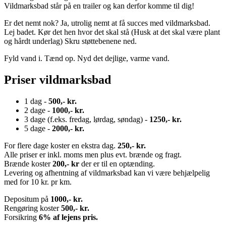
Vildmarksbad står på en trailer og kan derfor komme til dig!
Er det nemt nok? Ja, utrolig nemt at få succes med vildmarksbad.
Lej badet. Kør det hen hvor det skal stå (Husk at det skal være plant
og hårdt underlag) Skru støttebenene ned.
Fyld vand i. Tænd op. Nyd det dejlige, varme vand.
Priser vildmarksbad
1 dag -
500,- kr.
2 dage -
1000,- kr.
3 dage (f.eks. fredag, lørdag, søndag) -
1250,- kr.
5 dage -
2000,- kr.
For flere dage koster en ekstra dag.
250,- kr.
Alle priser er inkl. moms men plus evt. brænde og fragt.
Brænde koster
200,- kr
der er til en optænding.
Levering og afhentning af vildmarksbad kan vi være behjælpelig
med for 10 kr. pr km.
Depositum på
1000,- kr.
Rengøring koster
500,- kr.
Forsikring
6% af lejens pris.