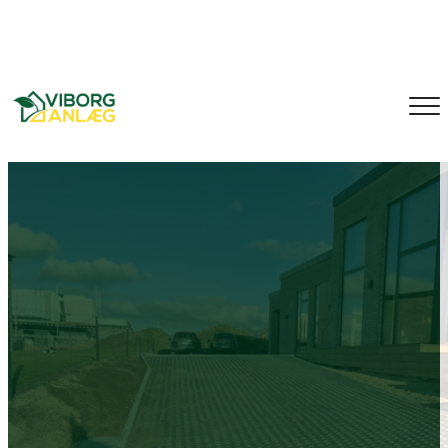
Gå
40 68 62 09
Jonas@viborganlaeg.dk
Gl. Viborgvej 22, 8830
til
hovedindhold