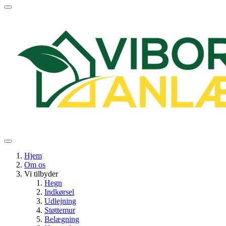
Hjem
Om os
Vi tilbyder
Hegn
Indkørsel
Udlejning
Støttemur
Belægning