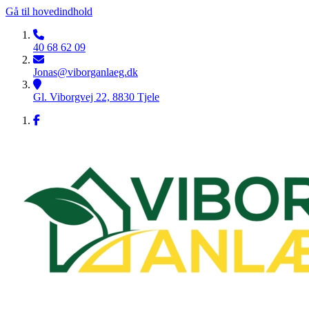
Gå til hovedindhold
40 68 62 09
Jonas@viborganlaeg.dk
Gl. Viborgvej 22, 8830 Tjele