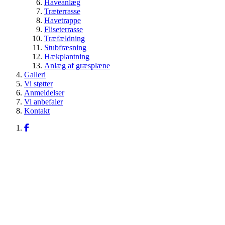
Haveanlæg
Træterrasse
Havetrappe
Fliseterrasse
Træfældning
Stubfræsning
Hækplantning
Anlæg af græsplæne
Galleri
Vi støtter
Anmeldelser
Vi anbefaler
Kontakt